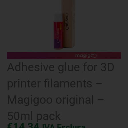
Adhesive glue for 3D
printer filaments –
Magigoo original –
50ml pack
€
14,34
IVA Esclusa