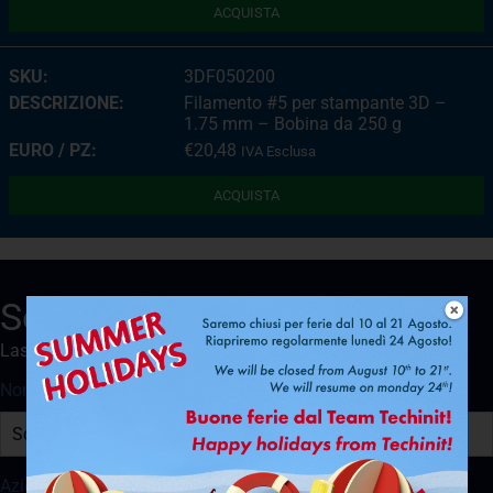
ACQUISTA
3DF050200
Filamento #5 per stampante 3D –
1.75 mm – Bobina da 250 g
€
20,48
IVA Esclusa
ACQUISTA
Sei un installatore?
Lasciaci i tuoi dati per scoprire le offerte riservate a te.
Nome e Cognome
Azienda