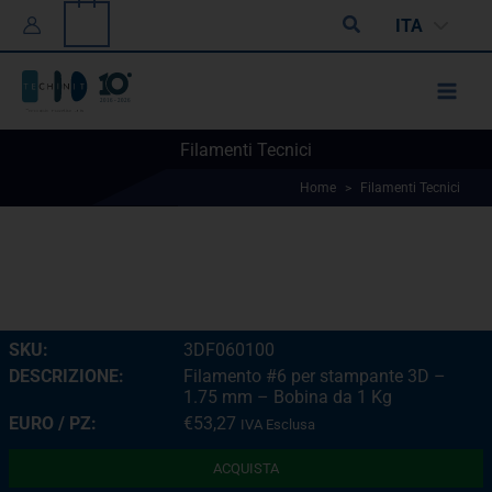
Vai
0
Cerca
ITA
al
contenuto
Filamenti Tecnici
Home
>
Filamenti Tecnici
3DF060100
Filamento #6 per stampante 3D –
1.75 mm – Bobina da 1 Kg
€
53,27
IVA Esclusa
ACQUISTA