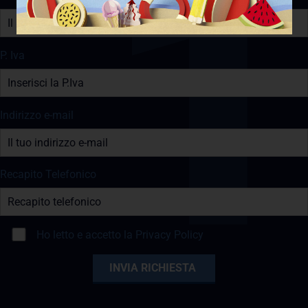
P. Iva
Indirizzo e-mail
Recapito Telefonico
Ho letto e accetto la
Privacy Policy