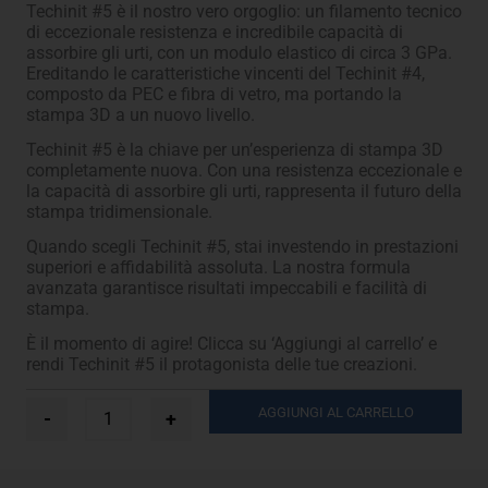
Techinit #5 è il nostro vero orgoglio: un filamento tecnico
di eccezionale resistenza e incredibile capacità di
assorbire gli urti, con un modulo elastico di circa 3 GPa.
Ereditando le caratteristiche vincenti del Techinit #4,
composto da PEC e fibra di vetro, ma portando la
stampa 3D a un nuovo livello.
Techinit #5 è la chiave per un’esperienza di stampa 3D
completamente nuova. Con una resistenza eccezionale e
la capacità di assorbire gli urti, rappresenta il futuro della
stampa tridimensionale.
Quando scegli Techinit #5, stai investendo in prestazioni
superiori e affidabilità assoluta. La nostra formula
avanzata garantisce risultati impeccabili e facilità di
stampa.
È il momento di agire! Clicca su ‘Aggiungi al carrello’ e
rendi Techinit #5 il protagonista delle tue creazioni.
Filamento
AGGIUNGI AL CARRELLO
-
+
#5
per
stampante