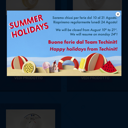
FILAMENTO
FILAMENTO
#5 PER
#2 PER
STAMPANTE
STAMPANTE
3D – 1.75 MM
3D – 1.75 MM
– BOBINA DA
– BOBINA DA
250 G
1 KG
VEDI PRODOTTO
VEDI PRODOTTO