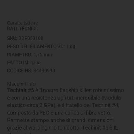
3D
-
1.75
mm
Caratteristiche
-
DATI TECNICI:
Bobina
da
SKU:
3DF050100
1
kg
PESO DEL FILAMENTO 3D:
1 Kg
quantità
DIAMETRO:
1,75 mm
FATTO IN:
Italia
CODICE HS:
84439990
Maggiori Info
Techinit #5
è il nostro flagship killer: robustissimo
e con una resistenza agli urti incredibile (Modulo
elastico circa 3 GPa), è il fratello del Techinit #4,
composto da PEC e una carica di fibra vetro.
Permette stampe anche di grandi dimensioni
grazie al warping molto ridotto. Techinit #5 è
IL