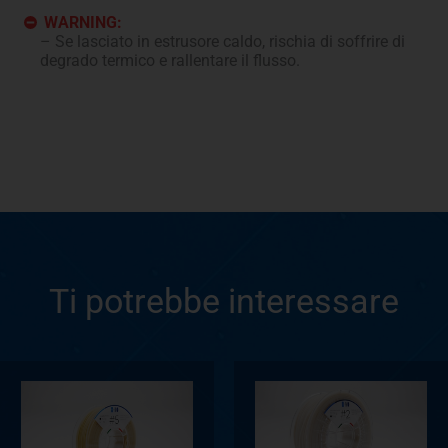
WARNING:
Se lasciato in estrusore caldo, rischia di soffrire di
degrado termico e rallentare il flusso.
Ti potrebbe interessare