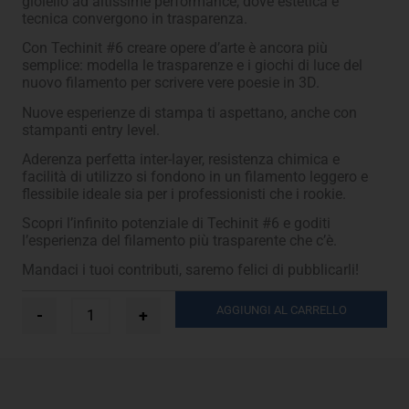
gioiello ad altissime performance, dove estetica e
tecnica convergono in trasparenza.
Con Techinit #6 creare opere d’arte è ancora più
semplice: modella le trasparenze e i giochi di luce del
nuovo filamento per scrivere vere poesie in 3D.
Nuove esperienze di stampa ti aspettano, anche con
stampanti entry level.
Aderenza perfetta inter-layer, resistenza chimica e
facilità di utilizzo si fondono in un filamento leggero e
flessibile ideale sia per i professionisti che i rookie.
Scopri l’infinito potenziale di Techinit #6 e goditi
l’esperienza del filamento più trasparente che c’è.
Mandaci i tuoi contributi, saremo felici di pubblicarli!
Filamento
AGGIUNGI AL CARRELLO
-
+
#6
per
stampante
3D
-