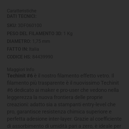
1.75
mm
Caratteristiche
-
DATI TECNICI:
Bobina
da
SKU:
3DF060100
1
Kg
PESO DEL FILAMENTO 3D:
1 Kg
quantità
DIAMETRO:
1,75 mm
FATTO IN:
Italia
CODICE HS:
84439990
Maggiori Info
Techinit #6
è il nostro filamento effetto vetro. Il
filamento più trasparente è il nuovissimo Techinit
#6 dedicato ai maker e pro-user che vedono nella
leggerezza la nuova frontiera delle proprie
creazioni: adatto sia a stampanti entry-level che
pro, garantisce resistenza chimica superiore e
perfetta adesione inter-layer. Grazie al coefficiente
di assorbimento di umidità pari a zero, è ideale per