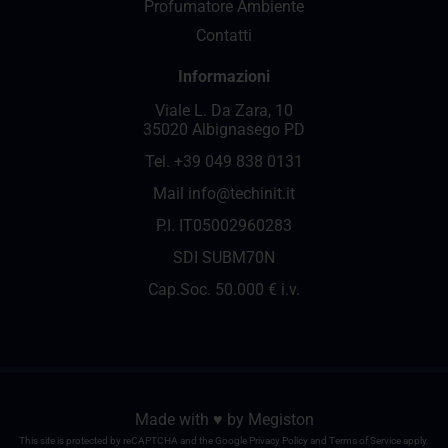
Profumatore Ambiente
Contatti
Informazioni
Viale L. Da Zara, 10
35020 Albignasego PD
Tel.
+39 049 838 0131
Mail
info@techinit.it
P.I. IT05002960283
SDI SUBM70N
Cap.Soc. 50.000 € i.v.
Made with ♥️ by
Megiston
This site is protected by reCAPTCHA and the Google
Privacy Policy
and
Terms of Service
apply.