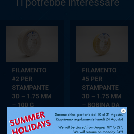
Ti potrebbe interessare
FILAMENTO
FILAMENTO
#2 PER
#5 PER
STAMPANTE
STAMPANTE
3D – 1.75 MM
3D – 1.75 MM
– 100 G
– BOBINA DA
SENZA
1 KG
BOBINA
VEDI PRODOTTO