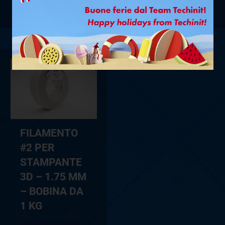
VEDI PRODOTTO
FILAMENTO
#2 PER
STAMPANTE
3D – 1.75 MM
– BOBINA DA
1 KG