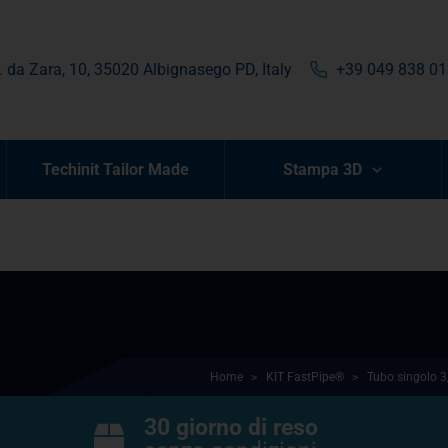
. da Zara, 10, 35020 Albignasego PD, Italy
+39 049 838 0
Techinit Tailor Made
Stampa 3D
Home
>
KIT FastPipe®
>
Tubo singolo 3
30 giorno di reso