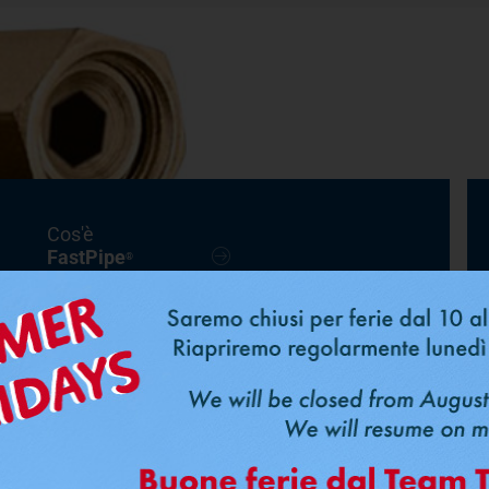
Cos'è
FastPipe
®