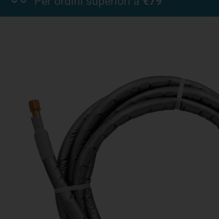
Per ordini superiori a
€79