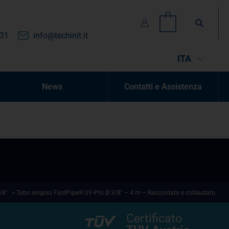
Cerca
0
131
info@techinit.it
ITA
News
Contatti e Assistenza
/8"
> Tubo singolo FastPipe® UV-Pro Ø 3/8″ – 4 m – Raccordato e collaudato
Certificato