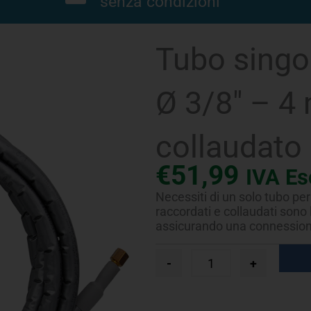
senza condizioni
Tubo singo
Ø 3/8″ – 4
collaudato
€
51,99
IVA Es
Necessiti di un solo tubo per 
raccordati e collaudati sono l
assicurando una connessione 
Tubo
-
+
singolo
FastPipe®
UV-