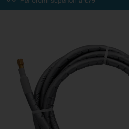
Per ordini superiori a
€79