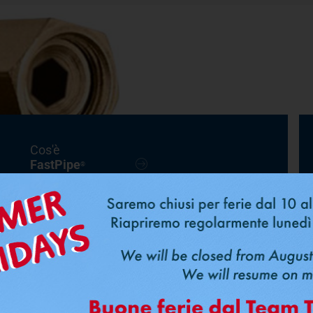
Cos'è
FastPipe
®