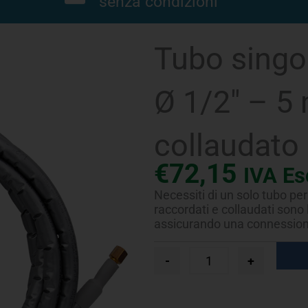
senza condizioni
Tubo singo
Ø 1/2″ – 5
collaudato
€
72,15
IVA Es
Necessiti di un solo tubo per 
raccordati e collaudati sono l
assicurando una connessione 
Tubo
-
+
singolo
FastPipe®
UV-