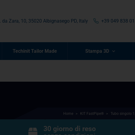
. da Zara, 10, 35020 Albignasego PD, Italy
+39 049 838 0
Techinit Tailor Made
Stampa 3D
Home
>
KIT FastPipe®
>
Tubo singolo 1
30 giorno di reso