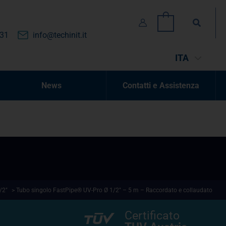
Cerca
0
131
info@techinit.it
ITA
News
Contatti e Assistenza
/2"
> Tubo singolo FastPipe® UV-Pro Ø 1/2″ – 5 m – Raccordato e collaudato
Certificato