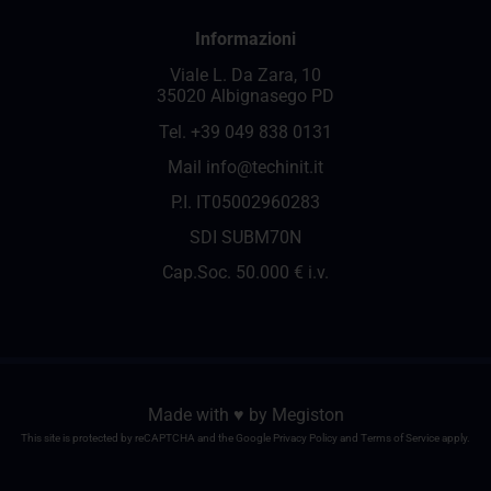
Informazioni
Viale L. Da Zara, 10
35020 Albignasego PD
Tel.
+39 049 838 0131
Mail
info@techinit.it
P.I. IT05002960283
SDI SUBM70N
Cap.Soc. 50.000 € i.v.
Made with ♥️ by
Megiston
This site is protected by reCAPTCHA and the Google
Privacy Policy
and
Terms of Service
apply.