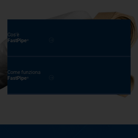
Cos'è
FastPipe
®
Come funziona
FastPipe
®