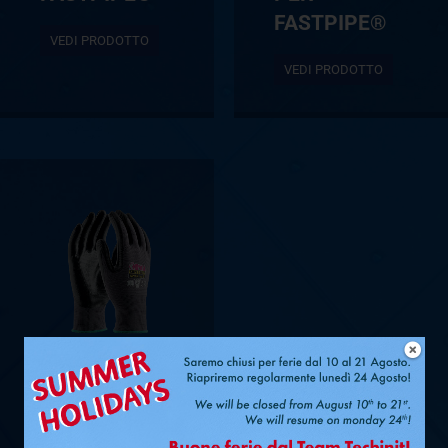
FASTPIPE®
VEDI PRODOTTO
VEDI PRODOTTO
COPPIA DI
GUANTI
ORMA