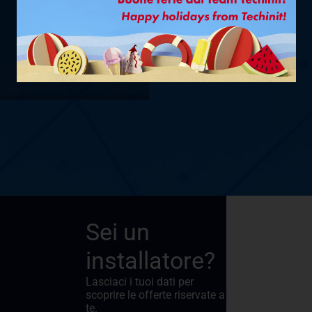
SUPERGRIP
TG. 10
VEDI PRODOTTO
Sei un
installatore?
Lasciaci i tuoi dati per
scoprire le offerte riservate a
te.