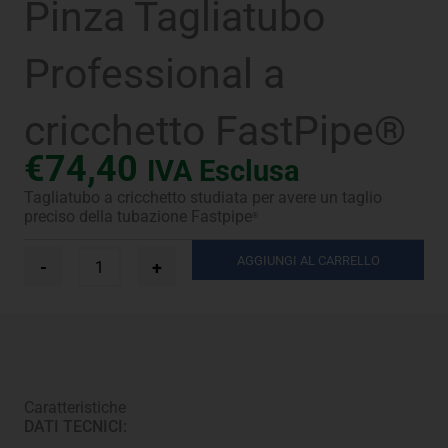
Pinza Tagliatubo
Professional a
cricchetto FastPipe®
€
74,40
IVA Esclusa
Tagliatubo a cricchetto studiata per avere un taglio
preciso della tubazione Fastpipe
®
Pinza
AGGIUNGI AL CARRELLO
-
+
Tagliatubo
Professional
a
cricchetto
FastPipe®
quantità
Caratteristiche
DATI TECNICI: