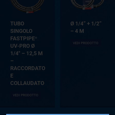
TUBO
Ø 1/4” + 1/2”
SINGOLO
– 4 M
FASTPIPE
®
VEDI PRODOTTO
UV-PRO Ø
1/4″ – 12,5 M
–
RACCORDATO
E
COLLAUDATO
VEDI PRODOTTO