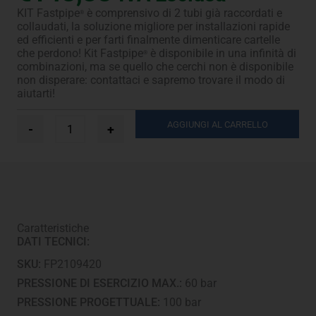
KIT Fastpipe
è comprensivo di 2 tubi già raccordati e
®
collaudati, la soluzione migliore per installazioni rapide
ed efficienti e per farti finalmente dimenticare cartelle
che perdono! Kit Fastpipe
è disponibile in una infinità di
®
combinazioni, ma se quello che cerchi non è disponibile
non disperare: contattaci e sapremo trovare il modo di
aiutarti!
Ø
AGGIUNGI AL CARRELLO
-
+
3/8”
+
5/8”
-
6
m
quantità
Caratteristiche
DATI TECNICI:
SKU:
FP2109420
PRESSIONE DI ESERCIZIO MAX.:
60 bar
PRESSIONE PROGETTUALE:
100 bar