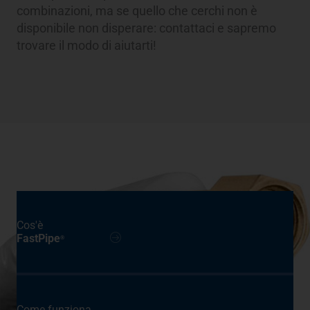
combinazioni, ma se quello che cerchi non è
disponibile non disperare: contattaci e sapremo
trovare il modo di aiutarti!
Cos'è
FastPipe
®
Come funziona