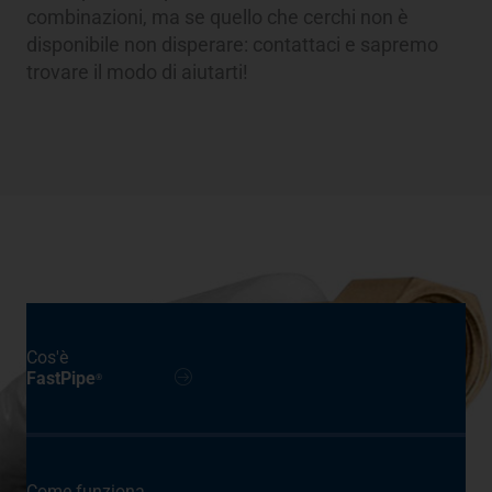
combinazioni, ma se quello che cerchi non è
disponibile non disperare: contattaci e sapremo
trovare il modo di aiutarti!
Cos'è
FastPipe
®
Come funziona