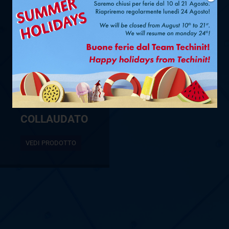
TUBO
SINGOLO
FASTPIPE
®
UV-PRO Ø
1/2″ – 1,5 M –
RACCORDATO
E
COLLAUDATO
VEDI PRODOTTO