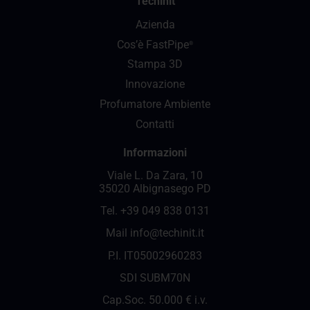
Techinit
Azienda
Cos’è FastPipe
®
Stampa 3D
Innovazione
Profumatore Ambiente
Contatti
Informazioni
Viale L. Da Zara, 10
35020 Albignasego PD
Tel.
+39 049 838 0131
Mail
info@techinit.it
P.I. IT05002960283
SDI SUBM70N
Cap.Soc. 50.000 € i.v.