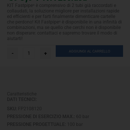
KIT Fastpipe
è comprensivo di 2 tubi già raccordati e
®
collaudati, la soluzione migliore per installazioni rapide
ed efficienti e per farti finalmente dimenticare cartelle
che perdono! Kit Fastpipe
è disponibile in una infinità di
®
combinazioni, ma se quello che cerchi non è disponibile
non disperare: contattaci e sapremo trovare il modo di
aiutarti!
Ø
AGGIUNGI AL CARRELLO
-
+
1/4”
+
5/8”
-
3
m
quantità
Caratteristiche
DATI TECNICI:
SKU:
FP2108120
PRESSIONE DI ESERCIZIO MAX.:
60 bar
PRESSIONE PROGETTUALE:
100 bar