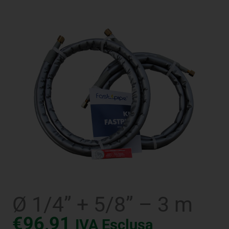
Ø 1/4” + 5/8” – 3 m
€
96,91
IVA Esclusa