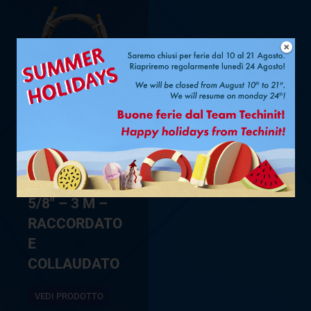
TUBO
SINGOLO
FASTPIPE
®
UV-PRO Ø
5/8″ – 3 M –
RACCORDATO
E
COLLAUDATO
VEDI PRODOTTO