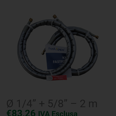
Ø 1/4” + 5/8” – 2 m
€
83,26
IVA Esclusa