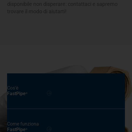
disponibile non disperare: contattaci e sapremo
trovare il modo di aiutarti!
Cos'è
FastPipe
®
Come funziona
FastPipe
®