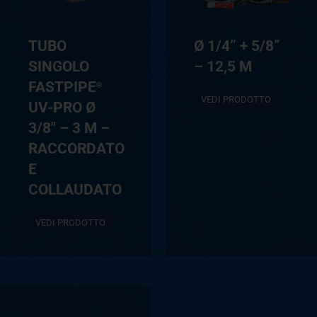
TUBO
Ø 1/4” + 5/8”
SINGOLO
– 12,5 M
FASTPIPE
®
VEDI PRODOTTO
UV-PRO Ø
3/8″ – 3 M –
RACCORDATO
E
COLLAUDATO
VEDI PRODOTTO