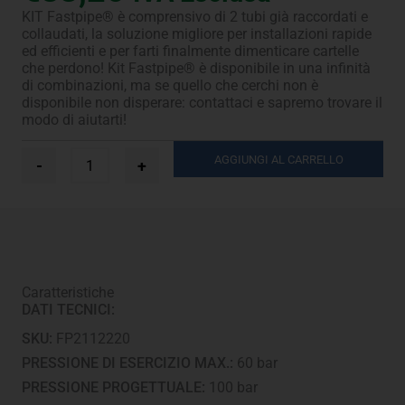
KIT Fastpipe® è comprensivo di 2 tubi già raccordati e
collaudati, la soluzione migliore per installazioni rapide
ed efficienti e per farti finalmente dimenticare cartelle
che perdono! Kit Fastpipe® è disponibile in una infinità
di combinazioni, ma se quello che cerchi non è
disponibile non disperare: contattaci e sapremo trovare il
modo di aiutarti!
Ø
AGGIUNGI AL CARRELLO
-
+
1/4”
+
5/8”
-
2
m
quantità
Caratteristiche
DATI TECNICI:
SKU:
FP2112220
PRESSIONE DI ESERCIZIO MAX.:
60 bar
PRESSIONE PROGETTUALE:
100 bar