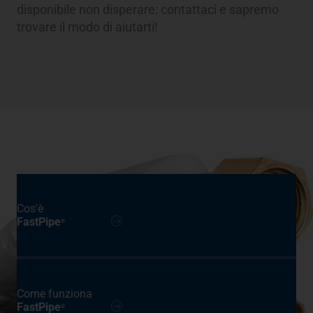
disponibile non disperare: contattaci e sapremo
trovare il modo di aiutarti!
Cos'è
FastPipe
®
Come funziona
FastPipe
®