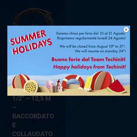
TUBO
SINGOLO
FASTPIPE
®
UV-PRO Ø
1/2″ – 12,5 M
–
RACCORDATO
E
COLLAUDATO