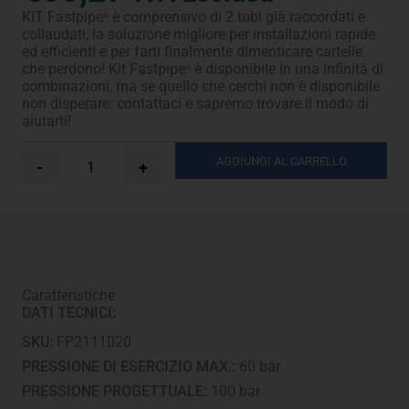
KIT Fastpipe
è comprensivo di 2 tubi già raccordati e
®
collaudati, la soluzione migliore per installazioni rapide
ed efficienti e per farti finalmente dimenticare cartelle
che perdono! Kit Fastpipe
è disponibile in una infinità di
®
combinazioni, ma se quello che cerchi non è disponibile
non disperare: contattaci e sapremo trovare il modo di
aiutarti!
Ø
AGGIUNGI AL CARRELLO
-
+
1/4”
+
3/8”
-
1,5
m
quantità
Caratteristiche
DATI TECNICI:
SKU:
FP2111020
PRESSIONE DI ESERCIZIO MAX.:
60 bar
PRESSIONE PROGETTUALE:
100 bar