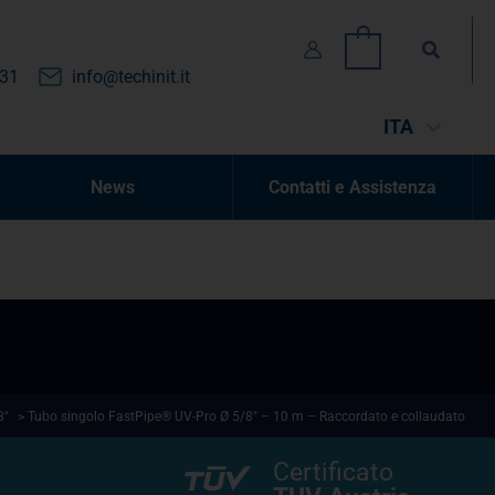
Cerca
0
131
info@techinit.it
ITA
News
Contatti e Assistenza
8"
> Tubo singolo FastPipe® UV-Pro Ø 5/8″ – 10 m – Raccordato e collaudato
Certificato