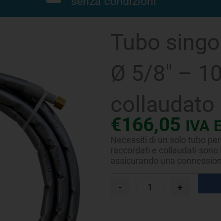
senza condizioni
Tubo singo
Ø 5/8″ – 1
collaudato
€
166,05
IVA 
Necessiti di un solo tubo per 
raccordati e collaudati sono l
assicurando una connessione 
Tubo
-
+
singolo
FastPipe®
UV-