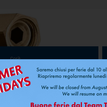
Cos'è
FastPipe
®