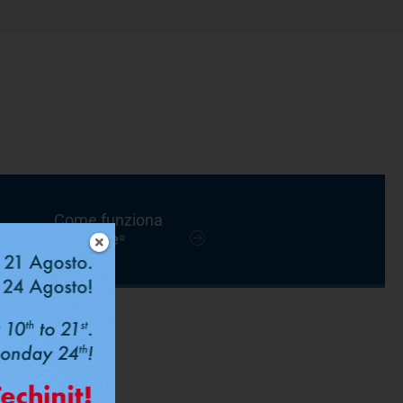
Come funziona
FastPipe
®