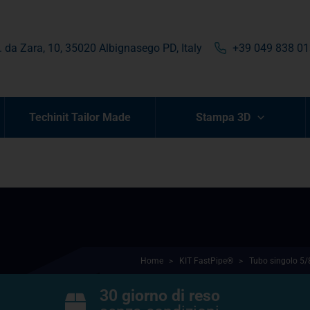
. da Zara, 10, 35020 Albignasego PD, Italy
+39 049 838 0
Techinit Tailor Made
Stampa 3D
Home
>
KIT FastPipe®
>
Tubo singolo 5/
30 giorno di reso