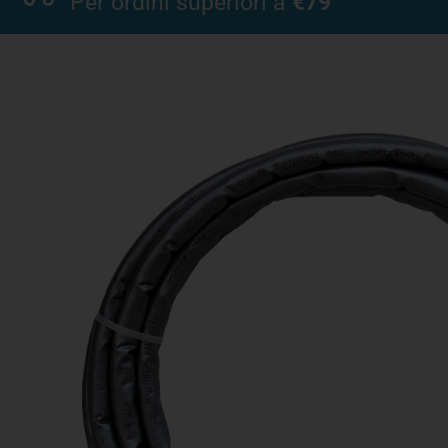
Per ordini superiori a
€79