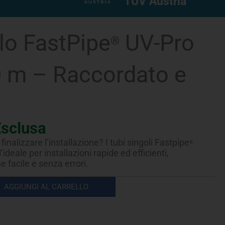
TUV Austria
lo FastPipe
UV-Pro
®
0 m – Raccordato e
Esclusa
finalizzare l’installazione? I tubi singoli Fastpipe
®
’ideale per installazioni rapide ed efficienti,
facile e senza errori.
AGGIUNGI AL CARRELLO