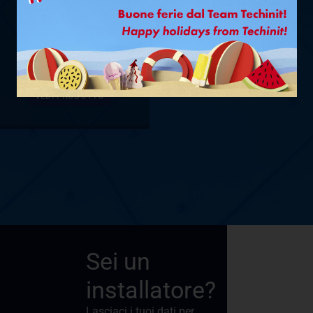
FASTPIPE
®
TUBE ROLL Ø
1/4” L. 50 M
(164 FT)
VEDI PRODOTTO
Sei un
installatore?
Lasciaci i tuoi dati per