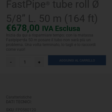
FastPipe
tube roll Ø
®
5/8” L. 50 m (164 ft)
€
678,00
IVA Esclusa
Inizia da qui a risparmiare tempo: con la matassa
Fastpipe
da 50 m posare il tubo non sarà più un
®
problema. Una volta terminato, lo tagli e lo raccordi
come vuoi!
FastPipe®
AGGIUNGI AL CARRELLO
-
+
tube
roll
Ø
5/8”
L.
50
m
Caratteristiche
(164
DATI TECNICI:
ft)
quantità
SKU:
FP0580120