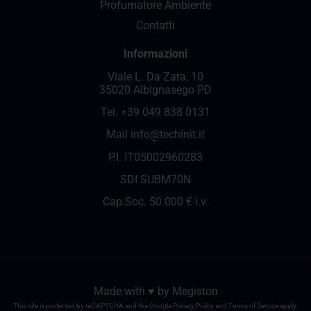
Profumatore Ambiente
Contatti
Informazioni
Viale L. Da Zara, 10
35020 Albignasego PD
Tel.
+39 049 838 0131
Mail
info@techinit.it
P.I. IT05002960283
SDI SUBM70N
Cap.Soc. 50.000 € i.v.
Made with ♥️ by
Megiston
This site is protected by reCAPTCHA and the Google
Privacy Policy
and
Terms of Service
apply.