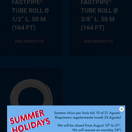
FASTPIPE
FASTPIPE
®
®
TUBE ROLL Ø
TUBE ROLL Ø
1/2” L. 50 M
3/8” L. 50 M
(164 FT)
(164 FT)
VEDI PRODOTTO
VEDI PRODOTTO