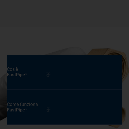
Cos'è
FastPipe
®
Come funziona
FastPipe
®