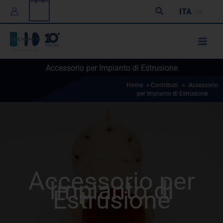
Vai
0
Cerca
ITA
al
contenuto
Accessorio per Impianto di Estrusione
Home
>
Contributi
>
Accessorio
per Impianto di Estrusione
Accessorio per
Impianto di
Estrusione