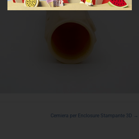
Cerniera per Enclosure Stampante 3D →