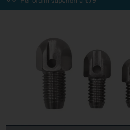
Per ordini superiori a
€79