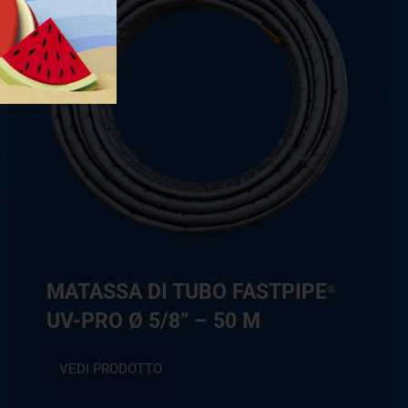
MATASSA DI TUBO FASTPIPE
®
UV-PRO Ø 5/8” – 50 M
VEDI PRODOTTO