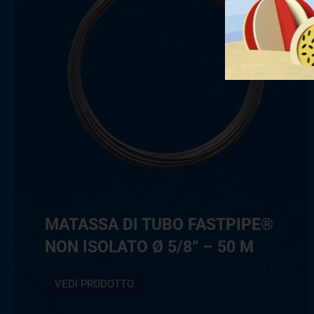
MATASSA DI TUBO FASTPIPE®
NON ISOLATO Ø 5/8” – 50 M
VEDI PRODOTTO