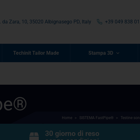
. da Zara, 10, 35020 Albignasego PD, Italy
+39 049 838 0
Techinit Tailor Made
Stampa 3D
pe®
Home
>
SISTEMA FastPipe®
>
Testine so
30 giorno di reso