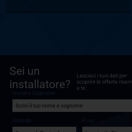
Sei un
Lasciaci i tuoi dati per
installatore?
scoprire le offerte riser
a te.
Nome e Cognome
Azienda
P. Iva