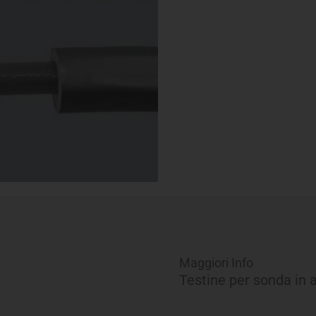
sonda
passacavi
-
Ø
5/8"
quantità
Maggiori Info
Testine per sonda in a