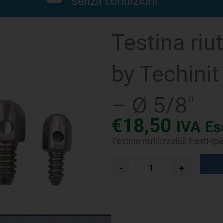
senza condizioni
Testina riu
by Techini
– Ø 5/8″
€
18,50
IVA Es
Testine riutilizzabili FastP
Testina
-
+
riutilizzabile
FastPipe®
by
Techinit
per