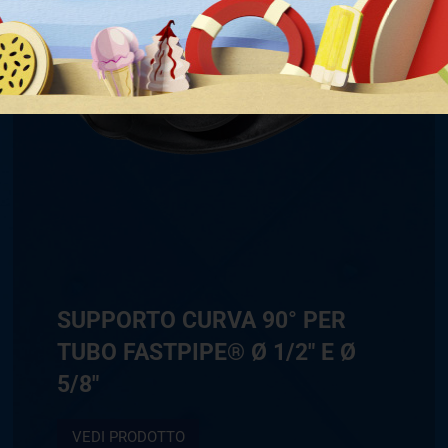
SUPPORTO CURVA 90° PER
TUBO FASTPIPE® Ø 1/2″ E Ø
5/8″
VEDI PRODOTTO