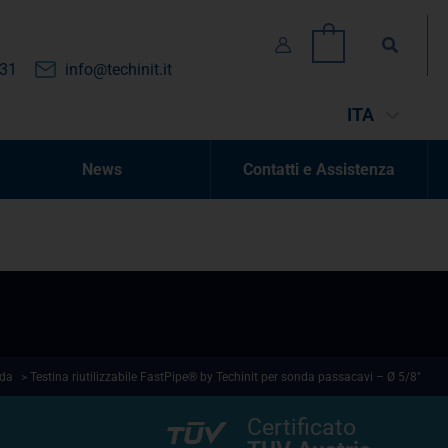
Cerca
0
131
info@techinit.it
ITA
News
Contatti e Assistenza
nda
> Testina riutilizzabile FastPipe® by Techinit per sonda passacavi – Ø 5/8″
Certificato