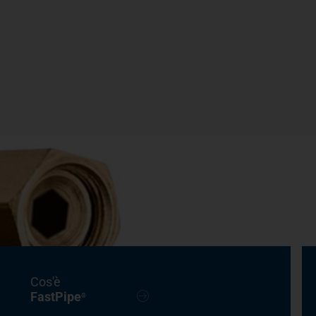
Cos'è
FastPipe
®