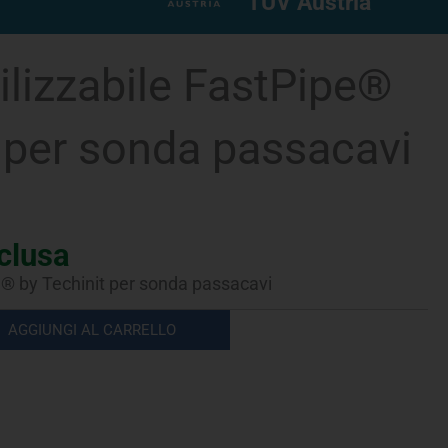
TUV Austria
tilizzabile FastPipe®
t per sonda passacavi
clusa
ipe® by Techinit per sonda passacavi
AGGIUNGI AL CARRELLO