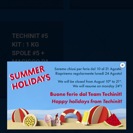
TECHINIT #5
KIT : 1 KG
SPOLE #5 +
MAGIGOO PA
LIM 50 ML
VEDI PRODOTTO