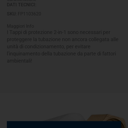
DATI TECNICI:
FastPipe®
Ø
SKU:
FP1103620
1/2"
quantità
Maggiori Info
I Tappi di protezione 2-in-1 sono necessari per
proteggere la tubazione non ancora collegata alle
unità di condizionamento, per evitare
l'inquinamento della tubazione da parte di fattori
ambientali!