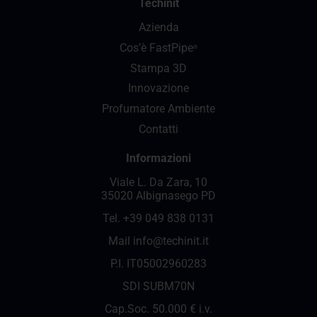
Techinit
Azienda
Cos’è FastPipe
®
Stampa 3D
Innovazione
Profumatore Ambiente
Contatti
Informazioni
Viale L. Da Zara, 10
35020 Albignasego PD
Tel.
+39 049 838 0131
Mail
info@techinit.it
P.I. IT05002960283
SDI SUBM70N
Cap.Soc. 50.000 € i.v.