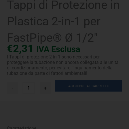
Tappi di Protezione in
Plastica 2-in-1 per
FastPipe® Ø 1/2″
€
2,31
IVA Esclusa
I Tappi di protezione 2-in-1 sono necessari per
proteggere la tubazione non ancora collegata alle unità
di condizionamento, per evitare l’inquinamento della
tubazione da parte di fattori ambientali!
Tappi
AGGIUNGI AL CARRELLO
-
+
di
Protezione
in
Plastica
2-
in-
1
Caratteristiche
per