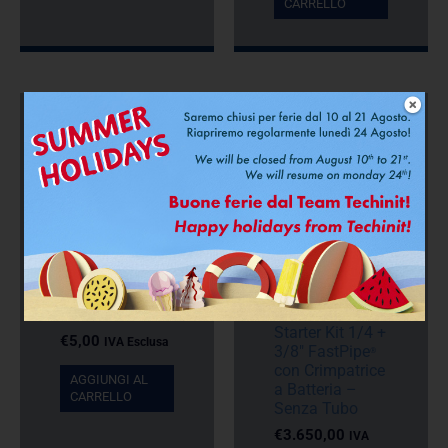
CARRELLO
Starter Kit
SISTEMA
FastPipe®
Midollini
Starter Kit 1/4 +
€
5,00
IVA Esclusa
3/8″ FastPipe
®
con Crimpatrice
AGGIUNGI AL
a Batteria –
CARRELLO
Senza Tubo
€
3.650,00
IVA