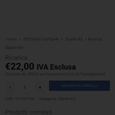
Home
>
SISTEMA FastPipe®
>
Starter Kit
> Ricarica
Starter Kit
Ricarica
€
22,00
IVA Esclusa
(Flacone da 480ml profumazione Date & Pomegranate)
Ricarica
AGGIUNGI AL CARRELLO
-
+
quantità
COD:
SC1R01100
Categoria:
Starter Kit
Prodotti correlati