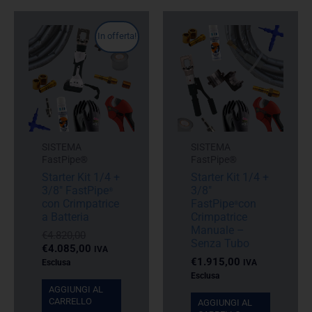
In offerta!
SISTEMA
SISTEMA
FastPipe®
FastPipe®
Starter Kit 1/4 +
Starter Kit 1/4 +
3/8″ FastPipe
3/8″
®
con Crimpatrice
FastPipe
con
®
a Batteria
Crimpatrice
Manuale –
Il
€
4.820,00
Senza Tubo
prezzo
Il
€
4.085,00
IVA
originale
prezzo
€
1.915,00
Esclusa
IVA
era:
attuale
Esclusa
€4.820,00.
è:
AGGIUNGI AL
€4.085,00.
CARRELLO
AGGIUNGI AL