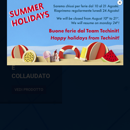
TUBO
SINGOLO
FASTPIPE
®
UV-PRO Ø
1/2″ – 12,5 M
–
RACCORDATO
E
COLLAUDATO
VEDI PRODOTTO