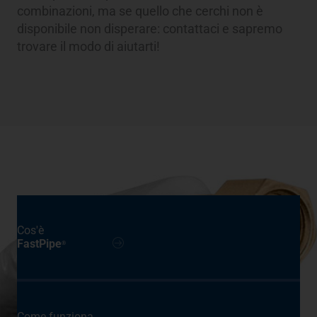
combinazioni, ma se quello che cerchi non è
disponibile non disperare: contattaci e sapremo
trovare il modo di aiutarti!
Cos'è
FastPipe
®
Come funziona