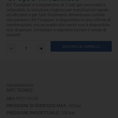
KIT Fastpipe
è comprensivo di 2 tubi già raccordati e
®
collaudati, la soluzione migliore per installazioni rapide
ed efficienti e per farti finalmente dimenticare cartelle
che perdono! Kit Fastpipe
è disponibile in una infinità di
®
combinazioni, ma se quello che cerchi non è disponibile
non disperare: contattaci e sapremo trovare il modo di
aiutarti!
Ø
AGGIUNGI AL CARRELLO
-
+
3/8”
+
5/8”
-
1,5
m
quantità
Caratteristiche
DATI TECNICI:
SKU:
FP2114120
PRESSIONE DI ESERCIZIO MAX.:
60 bar
PRESSIONE PROGETTUALE:
100 bar