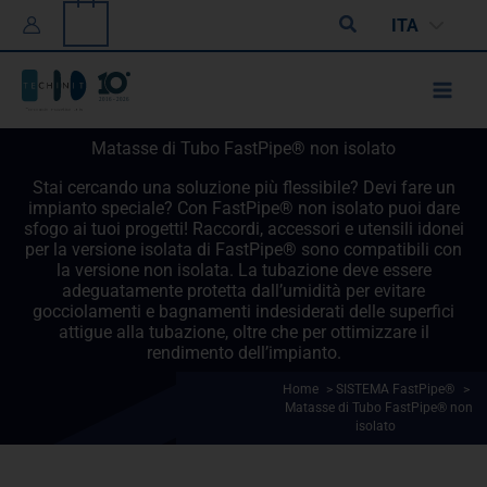
Vai
0
Cerca
ITA
al
contenuto
Matasse di Tubo FastPipe® non isolato
Stai cercando una soluzione più flessibile? Devi fare un
impianto speciale? Con FastPipe® non isolato puoi dare
sfogo ai tuoi progetti! Raccordi, accessori e utensili idonei
per la versione isolata di FastPipe® sono compatibili con
la versione non isolata. La tubazione deve essere
adeguatamente protetta dall’umidità per evitare
gocciolamenti e bagnamenti indesiderati delle superfici
attigue alla tubazione, oltre che per ottimizzare il
rendimento dell’impianto.
Home
>
SISTEMA FastPipe®
>
Matasse di Tubo FastPipe® non
isolato