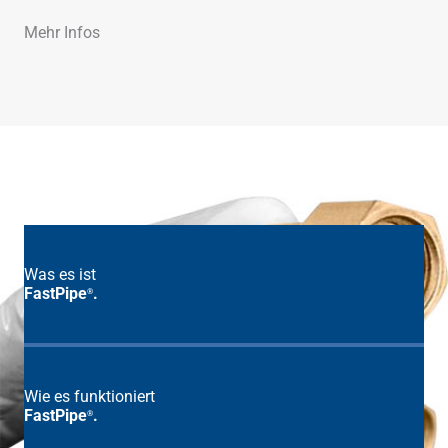
Mehr Infos
Was es ist
FastPipe
.
®
Wie es funktioniert
FastPipe
.
®