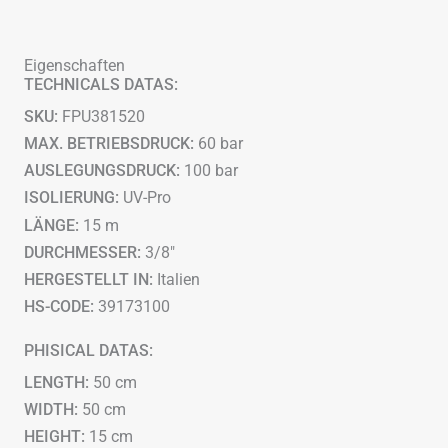
3/8"
-
1,5
Eigenschaften
m
TECHNICALS DATAS:
-
Angeschlossen
SKU:
FPU381520
und
geprüft
MAX. BETRIEBSDRUCK:
60 bar
Menge
AUSLEGUNGSDRUCK:
100 bar
ISOLIERUNG:
UV-Pro
LÄNGE:
15 m
DURCHMESSER:
3/8"
HERGESTELLT IN:
Italien
HS-CODE:
39173100
PHISICAL DATAS:
LENGTH:
50 cm
WIDTH:
50 cm
HEIGHT:
15 cm