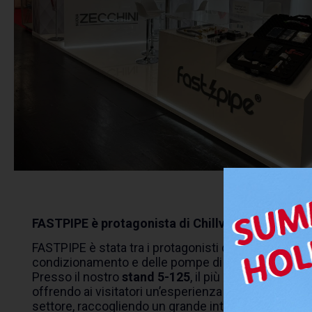
FASTPIPE è protagonista di Chillventa 2024
FASTPIPE è stata tra i protagonisti di
Chillventa 20
condizionamento e delle pompe di calore, che si è t
Presso il nostro
stand 5-125
, il più luminoso del 
offrendo ai visitatori un’esperienza di piping senza
settore, raccogliendo un grande interesse e appre