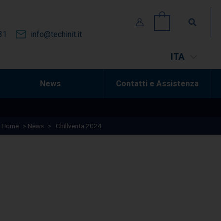
Cerca
0
31
info@techinit.it
ITA
News
Contatti e Assistenza
Home
>
News
>
Chillventa 2024