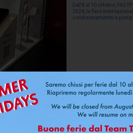
Dall’8 al 10 ottobre, FAST
2024, la fiera internaziona
condizionamento e pompe 
24
, la fiera internazionale di riferimento per il settore dell
enuta dall’
8 al 10 ottobre a Norimberga
.
padiglione, abbiamo presentato
soluzioni innovative
e tecn
 precedenti. FASTPIPE ha confermato ancora una volta il pr
zzamento per le ultime novità proposte.