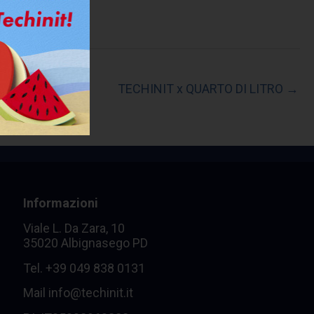
TECHINIT x QUARTO DI LITRO →
Informazioni
Viale L. Da Zara, 10
35020 Albignasego PD
Tel.
+39 049 838 0131
Mail
info@techinit.it