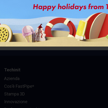
Techinit
Azienda
Cos’è FastPipe
®
Stampa 3D
Innovazione