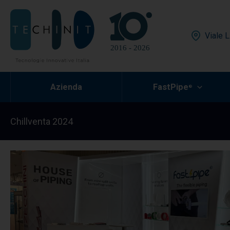
Vai
al
contenuto
Viale L
Azienda
FastPipe
®
Chillventa 2024