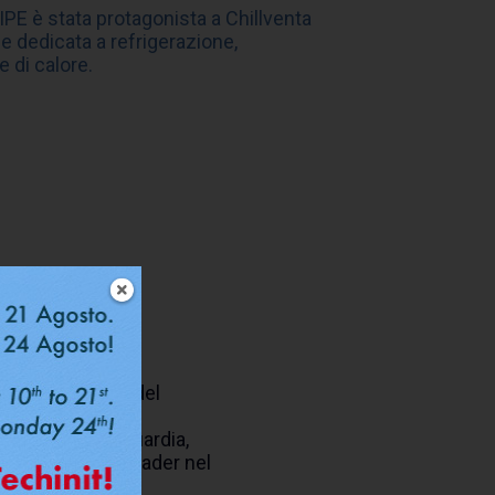
PIPE è stata protagonista a Chillventa
le dedicata a refrigerazione,
di calore.
a refrigerazione, del
ologie all’avanguardia,
oprio ruolo di leader nel