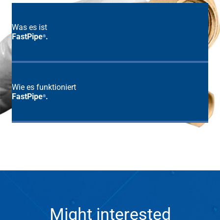
Was es ist
FastPipe
.
®
Wie es funktioniert
FastPipe
.
®
Might interested