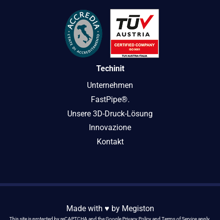
Techinit
Unternehmen
FastPipe®.
Unsere 3D-Druck-Lösung
Innovazione
Kontakt
Made with ♥️ by
Megiston
This site is protected by reCAPTCHA and the Google
Privacy Policy
and
Terms of Service
apply.