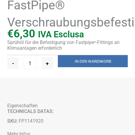
FastPipe®
Verschraubungsbefest
€
6,30
IVA Esclusa
Sprühöl für die Befestigung von Fastpipe
-Fittings an
®
Klimaanlagen erforderlich
FastPipe®
IN DEN WARENKORB
-
+
Verschraubungsbefestigungssprühöl
Menge
Eigenschaften
TECHNICALS DATAS:
SKU:
FP1141920
Mehr Infos