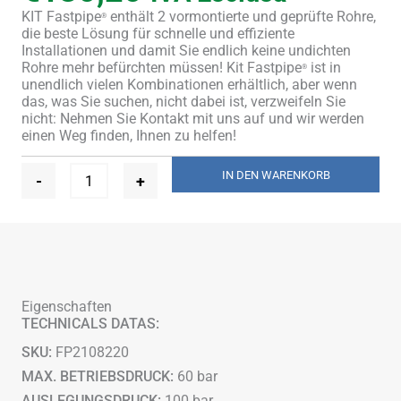
KIT Fastpipe
enthält 2 vormontierte und geprüfte Rohre,
®
die beste Lösung für schnelle und effiziente
Installationen und damit Sie endlich keine undichten
Rohre mehr befürchten müssen! Kit Fastpipe
ist in
®
unendlich vielen Kombinationen erhältlich, aber wenn
das, was Sie suchen, nicht dabei ist, verzweifeln Sie
nicht: Nehmen Sie Kontakt mit uns auf und wir werden
einen Weg finden, Ihnen zu helfen!
Ø
IN DEN WARENKORB
-
+
1/4"
+
1/2"
-
7,5
m
Menge
Eigenschaften
TECHNICALS DATAS:
SKU:
FP2108220
MAX. BETRIEBSDRUCK:
60 bar
AUSLEGUNGSDRUCK:
100 bar