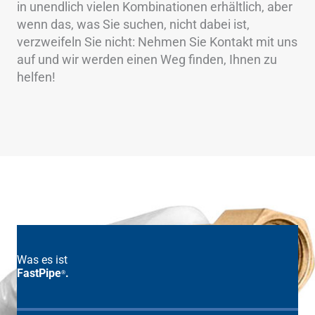
in unendlich vielen Kombinationen erhältlich, aber
wenn das, was Sie suchen, nicht dabei ist,
verzweifeln Sie nicht: Nehmen Sie Kontakt mit uns
auf und wir werden einen Weg finden, Ihnen zu
helfen!
Was es ist
FastPipe
.
®