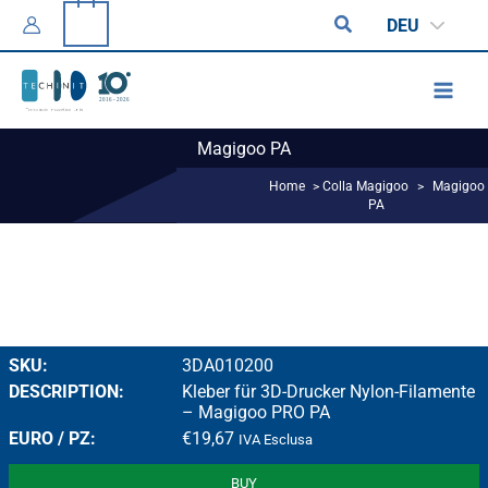
Zum
0
Suchen
DEU
Inhalt
springen
Magigoo PA
Home
>
Colla Magigoo
>
Magigoo
PA
3DA010200
Kleber für 3D-Drucker Nylon-Filamente
– Magigoo PRO PA
€
19,67
IVA Esclusa
BUY