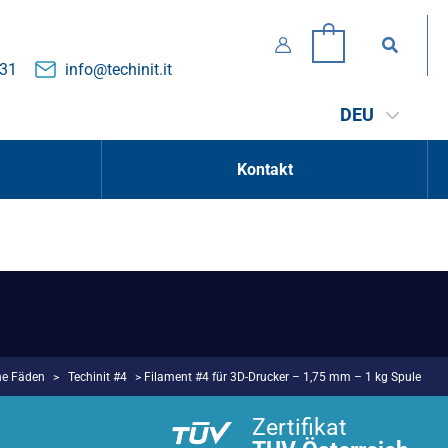
Suchen
0
131
info@techinit.it
DEU
Kontakt
he Fäden
>
Techinit #4
> Filament #4 für 3D-Drucker – 1,75 mm – 1 kg Spule
Zertifikat