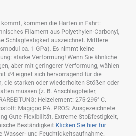
t kommt, kommen die Harten in Fahrt:
chnisches Filament aus Polyethylen-Carbonyl,
e Schlagfestigkeit auszeichnet. Mittlere
tätsmodul ca. 1 GPa). Es nimmt keine
tung: starke Verformung! Wenn Sie ähnliche
gen, aber mit geringerer Verformung, wählen
nit #4 eignet sich hervorragend für die
n, die starken oder wiederholten Stößen oder
lten müssen (z. B. Anschlagpfeiler,
VERARBEITUNG: Heizelement: 275-295° C,
ebstoff: Magigoo PA. PROS: Ausgezeichnete
g Gute Flexibilität, Extreme Stoßfestigkeit,
ische Beständigkeit
Klicken Sie hier für
e Wasser- und Feuchtigkeitsaufnahme.