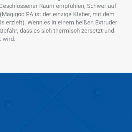
Geschlossener Raum empfohlen, Schwer auf
(Magigoo PA ist der einzige Kleber, mit dem
s erzielt). Wenn es in einem heißen Extruder
 Gefahr, dass es sich thermisch zersetzt und
 wird.