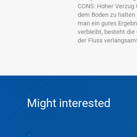
CONS: Hoher Verzug 
dem Boden zu halten 
man ein gutes Ergebni
verbleibt, besteht die
der Fluss verlangsamt
Might interested