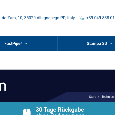
. da Zara, 10, 35020 Albignasego PD, Italy
+39 049 838 0
FastPipe
Stampa 3D
®
n
Start
>
Technisc
30 Tage Rückgabe