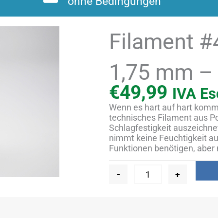
ohne Bedingungen
Filament #
1,75 mm – 
€
49,99
IVA Es
Wenn es hart auf hart kommt
technisches Filament aus Po
Schlagfestigkeit auszeichnet.
nimmt keine Feuchtigkeit au
Funktionen benötigen, aber 
Filament
-
+
#4
für
3D-
Drucker