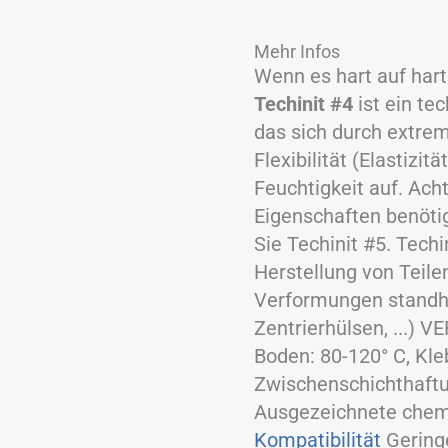
-
1,75
mm
Mehr Infos
-
Wenn es hart auf har
1
Techinit #4
ist ein te
kg
Spule
das sich durch extrem
Menge
Flexibilität (Elastizi
Feuchtigkeit auf. Ach
Eigenschaften benöti
Sie Techinit #5. Techi
Herstellung von Teile
Verformungen standha
Zentrierhülsen, ...) 
Boden: 80-120° C, Kl
Zwischenschichthaftun
Ausgezeichnete chem
Kompatibilität
Gering