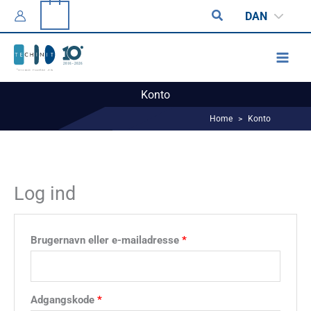
Gå
0
Søg
DAN
til
indholdet
Konto
Home
>
Konto
Log ind
Påkrævet
Brugernavn eller e-mailadresse
*
Påkrævet
Adgangskode
*